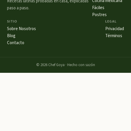
Cocina mexicana
Recetas latinas probadas en casa, explicadas
Fáciles
paso a paso.
Postres
SITIO
LEGAL
Sobre Nosotros
Privacidad
Blog
Términos
Contacto
©
2026
Chef Goya · Hecho con sazón