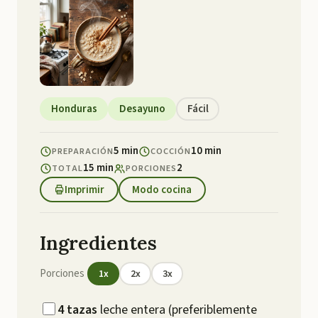
Honduras
Desayuno
Fácil
5 min
10 min
PREPARACIÓN
COCCIÓN
15 min
2
TOTAL
PORCIONES
Imprimir
Modo cocina
Ingredientes
Porciones
1
x
2
x
3
x
4
tazas
leche entera (preferiblemente