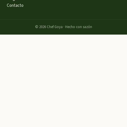
Contacto
©
2026
Chef Goya · Hecho con sazón