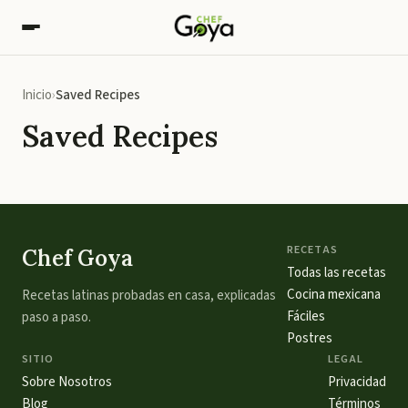
Inicio
Saved Recipes
Saved Recipes
RECETAS
Chef Goya
Todas las recetas
Cocina mexicana
Recetas latinas probadas en casa, explicadas
Fáciles
paso a paso.
Postres
SITIO
LEGAL
Sobre Nosotros
Privacidad
Blog
Términos