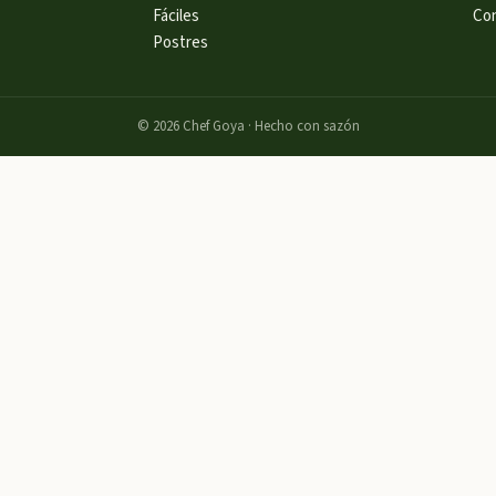
Fáciles
Co
Postres
©
2026
Chef Goya · Hecho con sazón