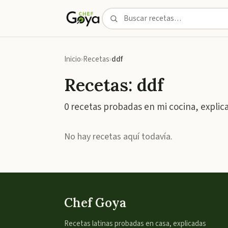
Inicio
Recetas
ddf
Recetas: ddf
0 recetas probadas en mi cocina, explic
No hay recetas aquí todavía.
Chef Goya
Recetas latinas probadas en casa, explicadas