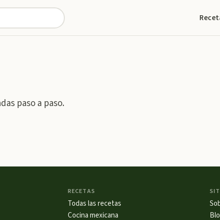
Recet
adas paso a paso.
RECETAS
SIT
Todas las recetas
So
Cocina mexicana
Bl