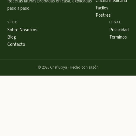
Cocina mexicana
Recetas latinas probadas en casa, explicadas
Fáciles
paso a paso.
Postres
SITIO
LEGAL
Sobre Nosotros
Privacidad
Blog
Términos
Contacto
©
2026
Chef Goya · Hecho con sazón