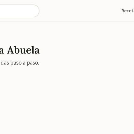
Recet
la Abuela
adas paso a paso.