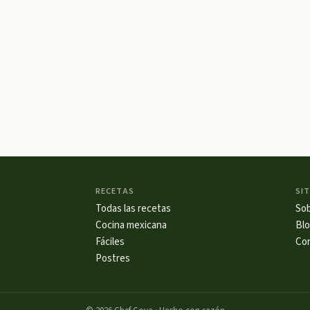
RECETAS
SIT
Todas las recetas
So
Cocina mexicana
Bl
Fáciles
Co
Postres