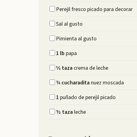
Perejil fresco picado para decorar
Sal al gusto
Pimienta al gusto
1
lb
papa
⅓
taza
crema de leche
¼
cucharadita
nuez moscada
1
puñado de perejil picado
½
taza
leche