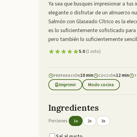
Ya sea que busques impresionar a tus 
elegante o disfrutar de un almuerzo nut
Salmón con Glaseado Cítrico es la elec
es lo suficientemente sofisticado para
pero también lo suficientemente sencil
5.0
(
1
voto
)
10 min
12 min
PREPARACIÓN
COCCIÓN
T
Imprimir
Modo cocina
Ingredientes
Porciones
1
x
2
x
3
x
Sal al gusto