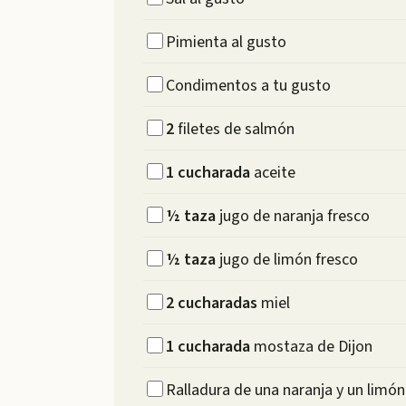
Pimienta al gusto
Condimentos a tu gusto
2
filetes de salmón
1
cucharada
aceite
½
taza
jugo de naranja fresco
½
taza
jugo de limón fresco
2
cucharadas
miel
1
cucharada
mostaza de Dijon
Ralladura de una naranja y un limón