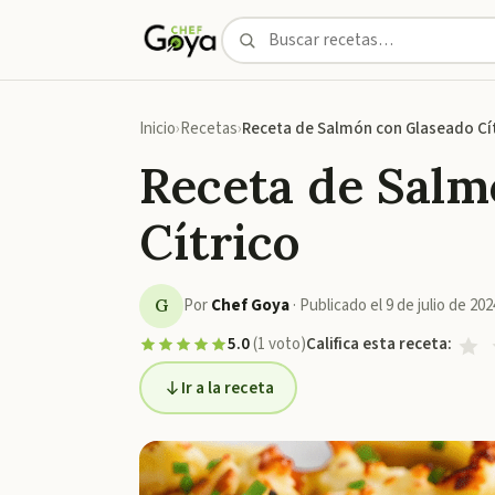
Inicio
Recetas
Receta de Salmón con Glaseado Cí
Receta de Salm
Cítrico
Por
Chef Goya
·
Publicado el
9 de julio de 202
G
5.0
(
1
voto
)
Califica esta receta:
Ir a la receta