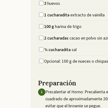
3
huevos
1
cucharadita
extracto de vainilla
100
g
harina de trigo
2
cucharadas
cacao en polvo sin az
¼
cucharadita
sal
Opcional: 100 g de nueces o chispa
Preparación
Precalentar el Horno: Precalienta 
cuadrado de aproximadamente 20x
evitar que el brownie se pegue.