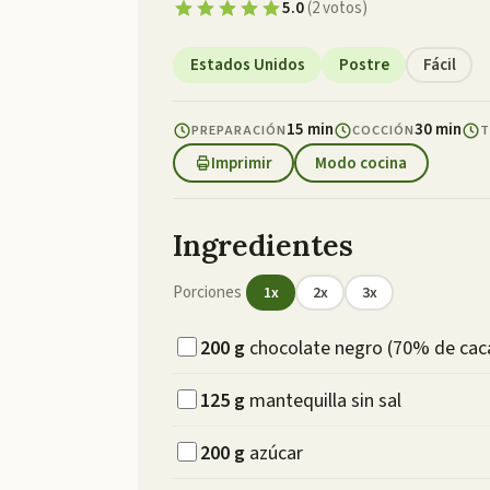
5.0
(
2
votos
)
Estados Unidos
Postre
Fácil
15 min
30 min
PREPARACIÓN
COCCIÓN
T
Imprimir
Modo cocina
Ingredientes
Porciones
1
x
2
x
3
x
200
g
chocolate negro (70% de caca
125
g
mantequilla sin sal
200
g
azúcar