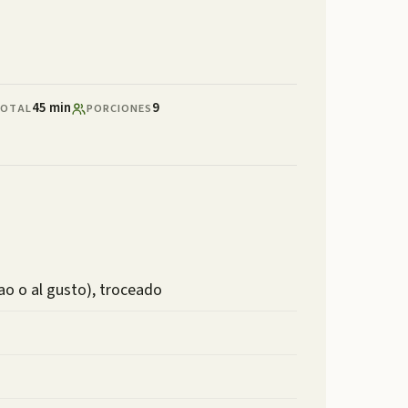
45 min
9
OTAL
PORCIONES
o o al gusto), troceado