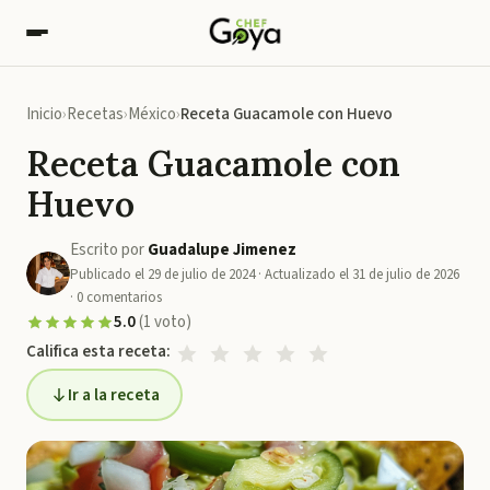
Inicio
Recetas
México
Receta Guacamole con Huevo
Receta Guacamole con
Huevo
Escrito por
Guadalupe Jimenez
Publicado el
29 de julio de 2024
· Actualizado el
31 de julio de 2026
·
0
comentarios
5.0
(
1
voto
)
Califica esta receta:
Ir a la receta