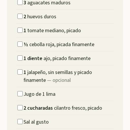
3
aguacates maduros
2
huevos duros
1
tomate mediano, picado
½
cebolla roja, picada finamente
1
diente
ajo, picado finamente
1
jalapeño, sin semillas y picado
finamente
—
opcional
Jugo de 1 lima
2
cucharadas
cilantro fresco, picado
Sal al gusto