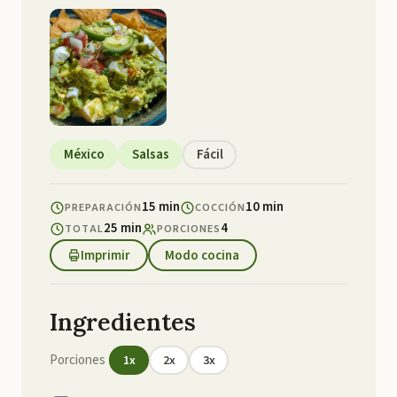
México
Salsas
Fácil
15 min
10 min
PREPARACIÓN
COCCIÓN
25 min
4
TOTAL
PORCIONES
Imprimir
Modo cocina
Ingredientes
Porciones
1
x
2
x
3
x