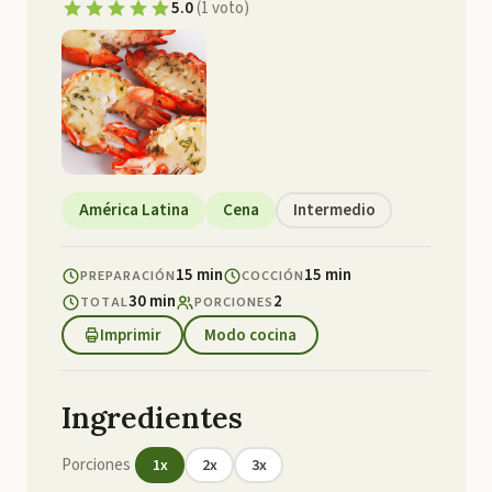
5.0
(
1
voto
)
América Latina
Cena
Intermedio
15 min
15 min
PREPARACIÓN
COCCIÓN
30 min
2
TOTAL
PORCIONES
Imprimir
Modo cocina
Ingredientes
Porciones
1
x
2
x
3
x