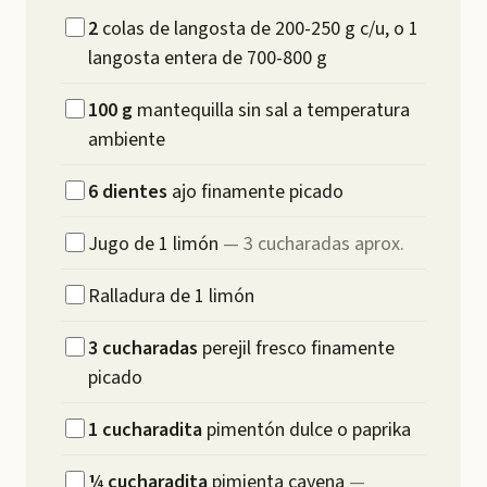
2
colas de langosta de 200-250 g c/u, o 1
langosta entera de 700-800 g
100
g
mantequilla sin sal a temperatura
ambiente
6
dientes
ajo finamente picado
Jugo de 1 limón
—
3 cucharadas aprox.
Ralladura de 1 limón
3
cucharadas
perejil fresco finamente
picado
1
cucharadita
pimentón dulce o paprika
¼
cucharadita
pimienta cayena
—