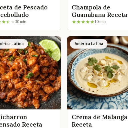
ceta de Pescado
Champola de
cebollado
Guanabana Receta
30 min
10 min
érica Latina
América Latina
icharron
Crema de Malanga
ensado Receta
Receta