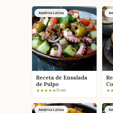
América Latina
Am
Receta de Ensalada
Re
de Pulpo
Co
55 min
América Latina
Am