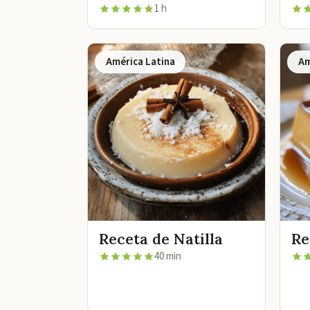
1 h
América Latina
Am
Receta de Natilla
Re
40 min