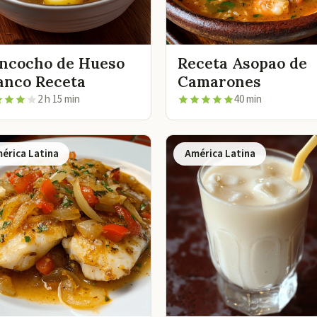
ncocho de Hueso
Receta Asopao de
anco Receta
Camarones
2 h 15 min
40 min
érica Latina
América Latina