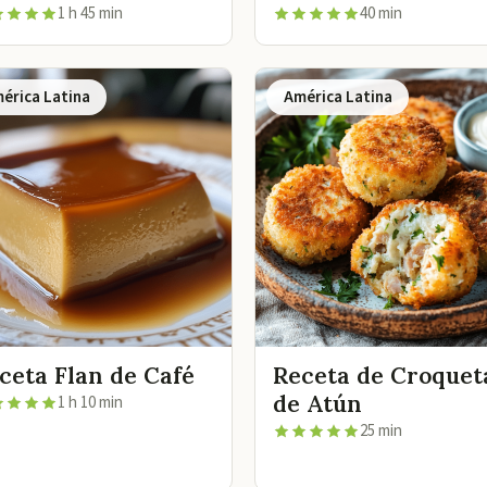
1 h 45 min
40 min
érica Latina
América Latina
ceta Flan de Café
Receta de Croquet
de Atún
1 h 10 min
25 min