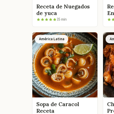
Receta de Nuegados
Re
de yuca
En
35 min
América Latina
Am
Sopa de Caracol
Ch
Receta
Pr