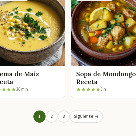
ema de Maíz
Sopa de Mondongo
ceta
Receta
30 min
3 h
1
2
3
Siguiente →