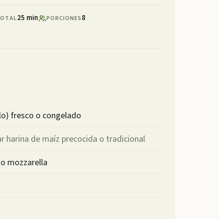
25 min
8
OTAL
PORCIONES
lo) fresco o congelado
r harina de maíz precocida o tradicional
so mozzarella