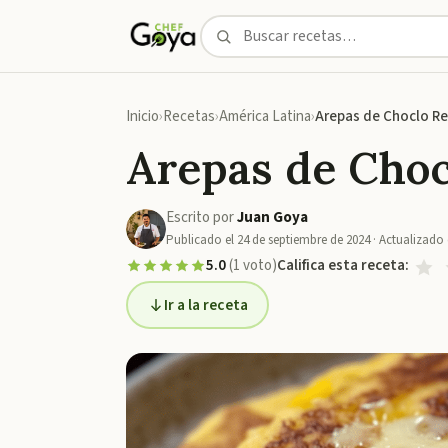
Inicio
Recetas
América Latina
Arepas de Choclo R
Arepas de Choc
Escrito por
Juan Goya
Publicado el
24 de septiembre de 2024
· Actualizado 
5.0
(
1
voto
)
Califica esta receta:
Ir a la receta