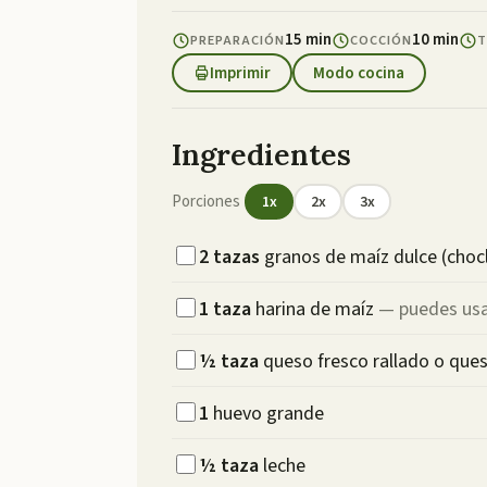
15 min
10 min
PREPARACIÓN
COCCIÓN
T
Imprimir
Modo cocina
Ingredientes
Porciones
1
x
2
x
3
x
2
tazas
granos de maíz dulce (choc
1
taza
harina de maíz
—
puedes usa
½
taza
queso fresco rallado o que
1
huevo grande
½
taza
leche