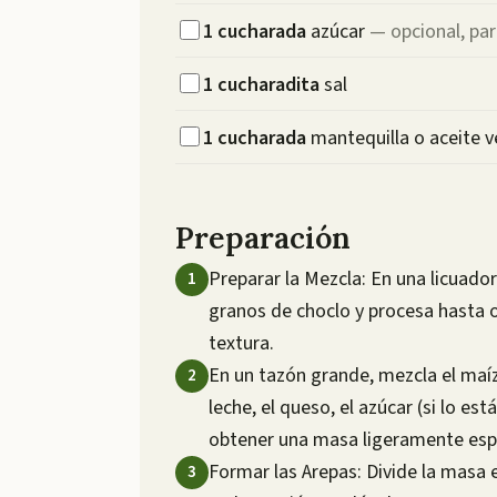
1
cucharada
azúcar
—
opcional, pa
1
cucharadita
sal
1
cucharada
mantequilla o aceite v
Preparación
Preparar la Mezcla: En una licuado
granos de choclo y procesa hasta 
textura.
En un tazón grande, mezcla el maíz 
leche, el queso, el azúcar (si lo es
obtener una masa ligeramente esp
Formar las Arepas: Divide la masa 