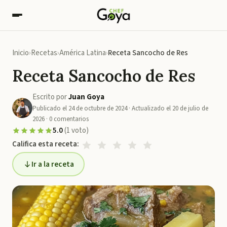
Inicio
Recetas
América Latina
Receta Sancocho de Res
Receta Sancocho de Res
Escrito por
Juan Goya
Publicado el
24 de octubre de 2024
· Actualizado el
20 de julio de
2026
·
0
comentarios
5.0
(
1
voto
)
Califica esta receta:
Ir a la receta