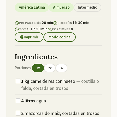
América Latina
Almuerzo
Intermedio
20 min
1 h 30 min
PREPARACIÓN
COCCIÓN
1 h 50 min
8
TOTAL
PORCIONES
Imprimir
Modo cocina
Ingredientes
Porciones
1
x
2
x
3
x
1
kg
carne de res con hueso
—
costilla o
falda, cortada en trozos
4
litros
agua
2
mazorcas de maíz, cortadas en trozos