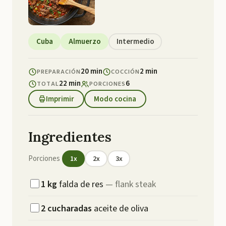
Cuba
Almuerzo
Intermedio
20 min
2 min
PREPARACIÓN
COCCIÓN
22 min
6
TOTAL
PORCIONES
Imprimir
Modo cocina
Ingredientes
Porciones
1
x
2
x
3
x
1
kg
falda de res
—
flank steak
2
cucharadas
aceite de oliva