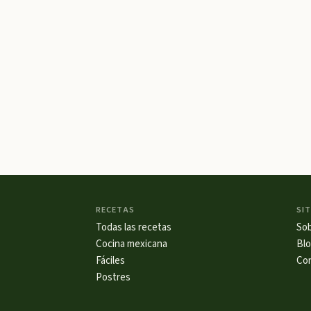
RECETAS
SIT
Todas las recetas
So
Cocina mexicana
Bl
Fáciles
Co
Postres