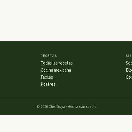
RECETAS
SIT
Todas las recetas
So
Cocina mexicana
Bl
Fáciles
Co
Postres
©
2026
Chef Goya · Hecho con sazón