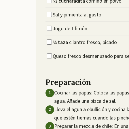
½
cucharadita
comino en polvo
Sal y pimienta al gusto
Jugo de 1 limón
¼
taza
cilantro fresco, picado
Queso fresco desmenuzado para se
Preparación
Cocinar las papas: Coloca las papa
agua. Añade una pizca de sal.
Lleva el agua a ebullición y cocina
que estén tiernas cuando las pinch
Preparar la mezcla de chile: En una 