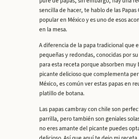
pure de papas, sin embargo, hay una rec
sencilla de hacer, te hablo de las Papas 
popular en México y es uno de esos ac
en la mesa.
A diferencia de la papa tradicional que 
pequeñas y redondas, conocidas por su s
para esta receta porque absorben muy bi
picante delicioso que complementa perf
México, es común ver estas papas en reu
platillo de botana.
Las papas cambray con chile son perfe
parrilla, pero también son geniales sola
no eres amante del picante puedes optar 
delicioso. Así que aquí te dejo mi recet