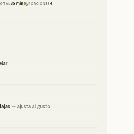
35 min
4
OTAL
PORCIONES
elar
dajas
—
ajusta al gusto