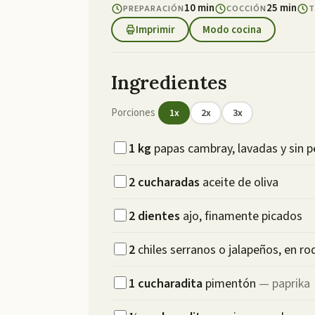
10 min
25 min
PREPARACIÓN
COCCIÓN
T
Imprimir
Modo cocina
Ingredientes
Porciones
1
x
2
x
3
x
1
kg
papas cambray, lavadas y sin p
2
cucharadas
aceite de oliva
2
dientes
ajo, finamente picados
2
chiles serranos o jalapeños, en ro
1
cucharadita
pimentón
—
paprika