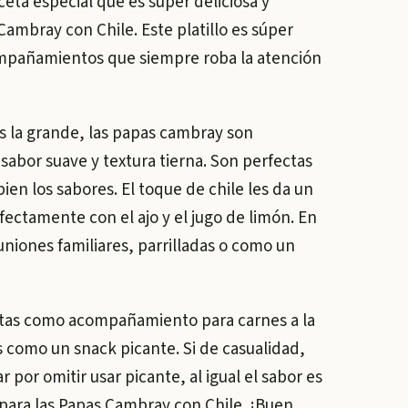
eta especial que es súper deliciosa y
Cambray con Chile. Este platillo es súper
ompañamientos que siempre roba la atención
es la grande, las papas cambray son
abor suave y textura tierna. Son perfectas
en los sabores. El toque de chile les da un
ectamente con el ajo y el jugo de limón. En
niones familiares, parrilladas o como un
ctas como acompañamiento para carnes a la
s como un snack picante. Si de casualidad,
por omitir usar picante, al igual el sabor es
a para las Papas Cambray con Chile. ¡Buen