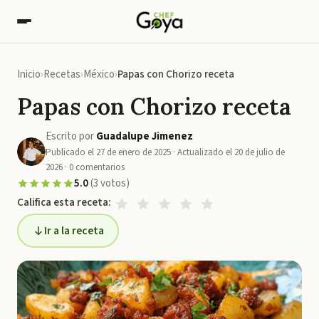
Inicio
Recetas
México
Papas con Chorizo receta
Papas con Chorizo receta
Escrito por
Guadalupe Jimenez
Publicado el
27 de enero de 2025
· Actualizado el
20 de julio de
2026
·
0
comentarios
5.0
(
3
votos
)
Califica esta receta:
Ir a la receta