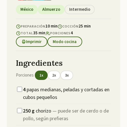
México
Almuerzo
Intermedio
10 min
25 min
PREPARACIÓN
COCCIÓN
35 min
4
TOTAL
PORCIONES
Imprimir
Modo cocina
Ingredientes
Porciones
1
x
2
x
3
x
4
papas medianas, peladas y cortadas en
cubos pequeños
250
g
chorizo
—
puede ser de cerdo o de
pollo, según prefieras