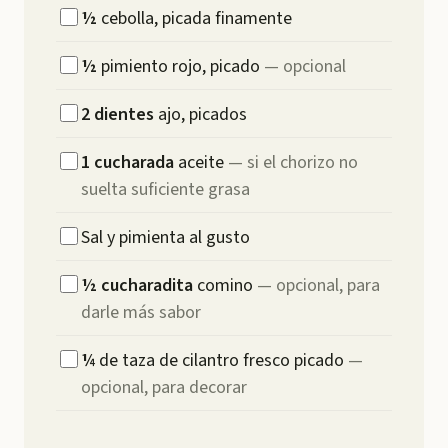
½
cebolla, picada finamente
½
pimiento rojo, picado
—
opcional
2
dientes
ajo, picados
1
cucharada
aceite
—
si el chorizo no
suelta suficiente grasa
Sal y pimienta al gusto
½
cucharadita
comino
—
opcional, para
darle más sabor
¼
de taza de cilantro fresco picado
—
opcional, para decorar