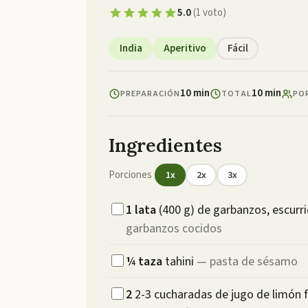
5.0
(
1
voto
)
India
Aperitivo
Fácil
10 min
10 min
PREPARACIÓN
TOTAL
PO
Ingredientes
Porciones
1
x
2
x
3
x
1
lata
(400 g) de garbanzos, escurr
garbanzos cocidos
¼
taza
tahini
—
pasta de sésamo
2
2-3 cucharadas de jugo de limón f