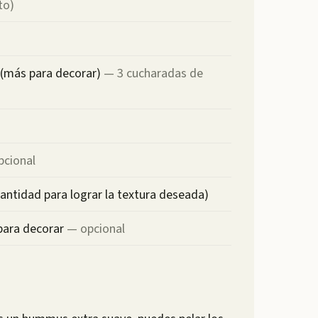
to)
 (más para decorar)
—
3 cucharadas de
pcional
cantidad para lograr la textura deseada)
para decorar
—
opcional