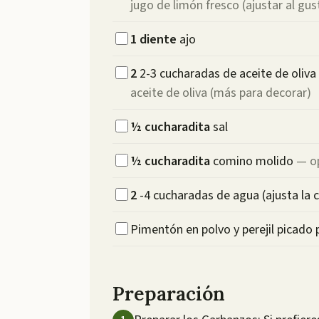
jugo de limón fresco (ajustar al gus
1
diente
ajo
2
2-3 cucharadas de aceite de oliva
aceite de oliva (más para decorar)
½
cucharadita
sal
½
cucharadita
comino molido
—
o
2
-4 cucharadas de agua (ajusta la 
Pimentón en polvo y perejil picado 
Preparación