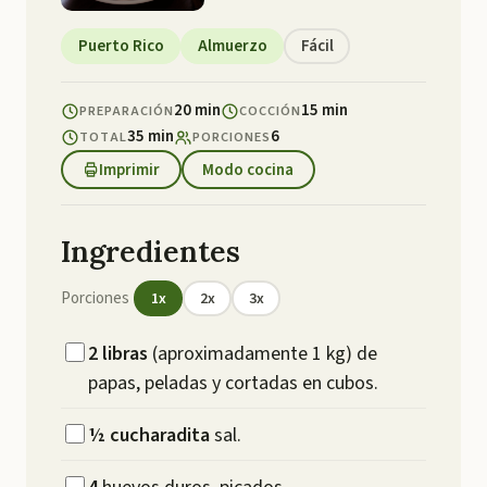
Puerto Rico
Almuerzo
Fácil
20 min
15 min
PREPARACIÓN
COCCIÓN
35 min
6
TOTAL
PORCIONES
Imprimir
Modo cocina
Ingredientes
Porciones
1
x
2
x
3
x
2
libras
(aproximadamente 1 kg) de
papas, peladas y cortadas en cubos.
½
cucharadita
sal.