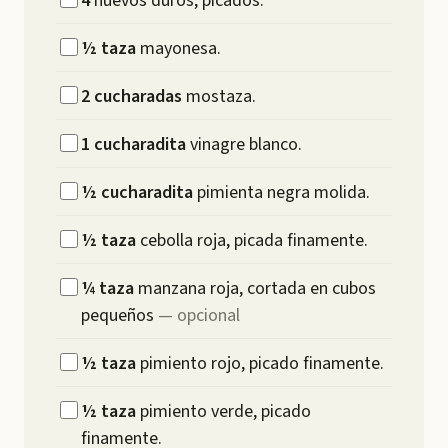
4
huevos duros, picados.
½
taza
mayonesa.
2
cucharadas
mostaza.
1
cucharadita
vinagre blanco.
½
cucharadita
pimienta negra molida.
½
taza
cebolla roja, picada finamente.
¼
taza
manzana roja, cortada en cubos
pequeños
—
opcional
½
taza
pimiento rojo, picado finamente.
½
taza
pimiento verde, picado
finamente.