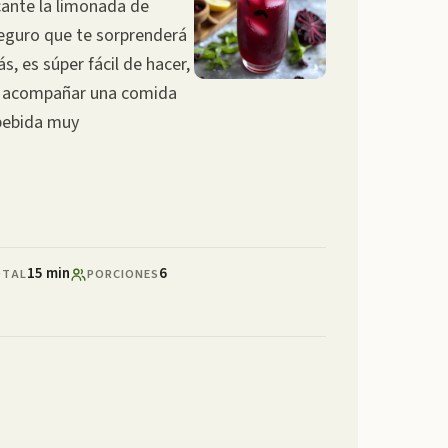
scante la limonada de
seguro que te sorprenderá
s, es súper fácil de hacer,
ra acompañar una comida
 bebida muy
15 min
6
OTAL
PORCIONES