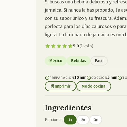
Si buscas una bebida deliciosa y refre
jamaica. Si nunca la has probado, te a
con su sabor único y su frescura. Ademá
perfecta para los días calurosos o pa
ligera. La limonada de jamaica es una
5.0
(
1
voto
)
México
Bebidas
Fácil
10 min
5 min
PREPARACIÓN
COCCIÓN
T
Imprimir
Modo cocina
Ingredientes
Porciones
1
x
2
x
3
x