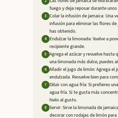
Las flores de jamaica se hidratarán 
fuego y deja reposar durante unos
Colar la infusión de jamaica: Una v
infusión para eliminar las flores de
has obtenido.
Endulzar la limonada: Vuelve a poner
recipiente grande.
Agrega el azúcar y revuelve hasta 
una limonada más dulce, puedes añ
Añadir el jugo de limón: Agrega el j
endulzada. Revuelve bien para com
Diluir con agua fría: Si prefieres 
agua fría. Si te gusta más concent
hielo al gusto.
Servir: Sirve la limonada de jamaica
decorar con rodajas de limón para 