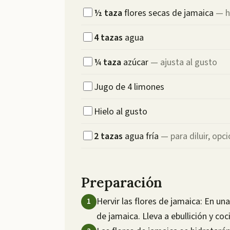
½
taza
flores secas de jamaica
—
h
4
tazas
agua
¼
taza
azúcar
—
ajusta al gusto
Jugo de 4 limones
Hielo al gusto
2
tazas
agua fría
—
para diluir, opc
Preparación
Hervir las flores de jamaica: En una
de jamaica. Lleva a ebullición y c