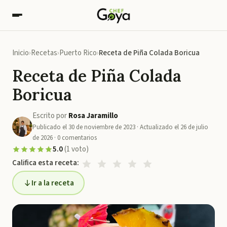
Inicio
Recetas
Puerto Rico
Receta de Piña Colada Boricua
Receta de Piña Colada
Boricua
Escrito por
Rosa Jaramillo
Publicado el
30 de noviembre de 2023
· Actualizado el
26 de julio
de 2026
·
0
comentarios
5.0
(
1
voto
)
Califica esta receta:
Ir a la receta