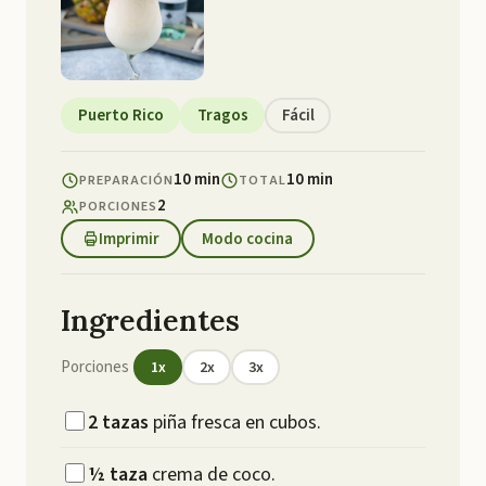
Puerto Rico
Tragos
Fácil
10 min
10 min
PREPARACIÓN
TOTAL
2
PORCIONES
Imprimir
Modo cocina
Ingredientes
Porciones
1
x
2
x
3
x
2
tazas
piña fresca en cubos.
½
taza
crema de coco.