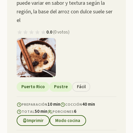
puede variar en sabor y textura según la
región, la base del arroz con dulce suele ser
el
0.0
(
0
votos
)
Puerto Rico
Postre
Fácil
10 min
40 min
PREPARACIÓN
COCCIÓN
50 min
6
TOTAL
PORCIONES
Imprimir
Modo cocina