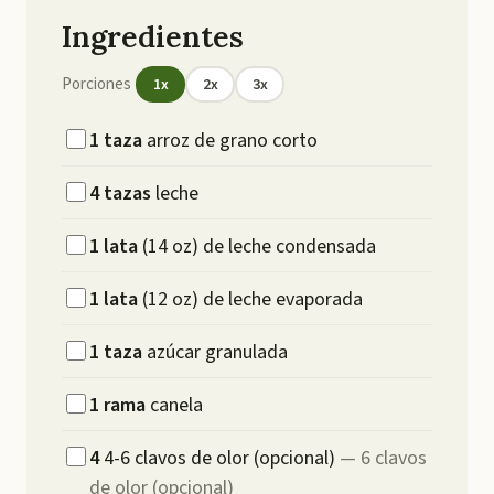
Ingredientes
Porciones
1
x
2
x
3
x
1
taza
arroz de grano corto
4
tazas
leche
1
lata
(14 oz) de leche condensada
1
lata
(12 oz) de leche evaporada
1
taza
azúcar granulada
1
rama
canela
4
4-6 clavos de olor (opcional)
—
6 clavos
de olor (opcional)