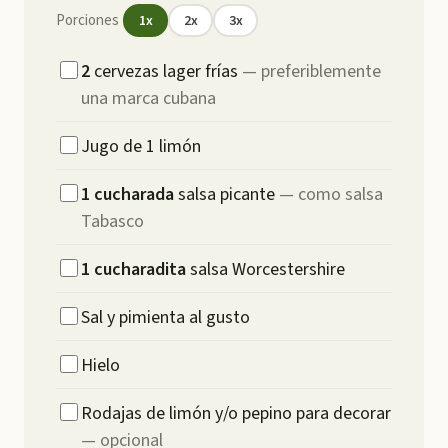
Porciones
1
x
2
x
3
x
2
cervezas lager frías
—
preferiblemente
una marca cubana
Jugo de 1 limón
1
cucharada
salsa picante
—
como salsa
Tabasco
1
cucharadita
salsa Worcestershire
Sal y pimienta al gusto
Hielo
Rodajas de limón y/o pepino para decorar
—
opcional