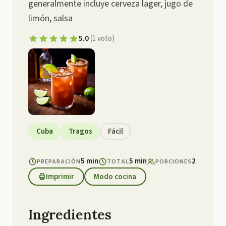
generalmente incluye cerveza lager, jugo de
limón, salsa
5.0
(
1
voto
)
Cuba
Tragos
Fácil
5 min
5 min
2
PREPARACIÓN
TOTAL
PORCIONES
Imprimir
Modo cocina
Ingredientes