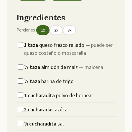
Ingredientes
Porciones
1
x
2
x
3
x
1
taza
queso fresco rallado
—
puede ser
queso costeño o mozzarella
½
taza
almidón de maíz
—
maicena
½
taza
harina de trigo
1
cucharadita
polvo de hornear
2
cucharadas
azúcar
¼
cucharadita
sal