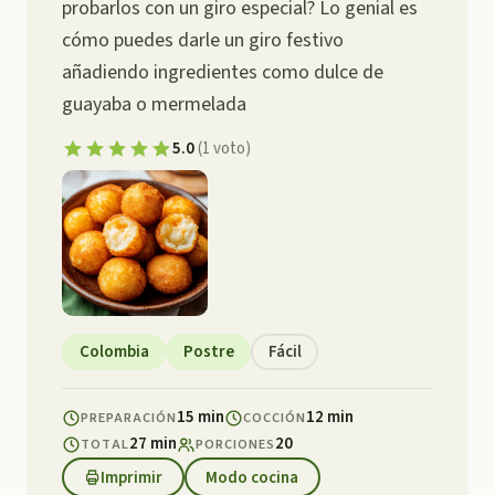
probarlos con un giro especial? Lo genial es
cómo puedes darle un giro festivo
añadiendo ingredientes como dulce de
guayaba o mermelada
5.0
(
1
voto
)
Colombia
Postre
Fácil
15 min
12 min
PREPARACIÓN
COCCIÓN
27 min
20
TOTAL
PORCIONES
Imprimir
Modo cocina