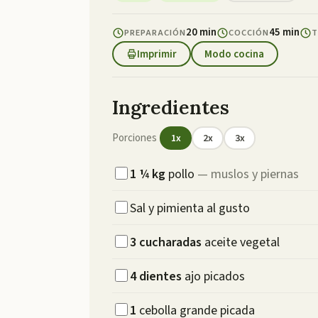
20 min
45 min
PREPARACIÓN
COCCIÓN
T
Imprimir
Modo cocina
Ingredientes
Porciones
1
x
2
x
3
x
1 ¼
kg
pollo
—
muslos y piernas
Sal y pimienta al gusto
3
cucharadas
aceite vegetal
4
dientes
ajo picados
1
cebolla grande picada