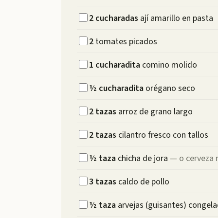
2
cucharadas
ají amarillo en pasta
2
tomates picados
1
cucharadita
comino molido
½
cucharadita
orégano seco
2
tazas
arroz de grano largo
2
tazas
cilantro fresco con tallos
½
taza
chicha de jora
—
o cerveza 
3
tazas
caldo de pollo
½
taza
arvejas (guisantes) congel