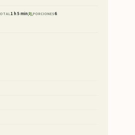
1 h 5 min
6
OTAL
PORCIONES