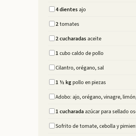
4
dientes
ajo
2
tomates
2
cucharadas
aceite
1
cubo caldo de pollo
Cilantro, orégano, sal
1 ½
kg
pollo en piezas
Adobo: ajo, orégano, vinagre, limón,
1
cucharada
azúcar para sellado o
Sofrito de tomate, cebolla y pimie