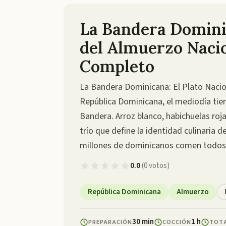
La Bandera Domini
del Almuerzo Naci
Completo
La Bandera Dominicana: El Plato Nacio
República Dominicana, el mediodía tie
Bandera. Arroz blanco, habichuelas roj
trío que define la identidad culinaria d
millones de dominicanos comen todos 
0.0
(
0
votos
)
República Dominicana
Almuerzo
30 min
1 h
PREPARACIÓN
COCCIÓN
TOT