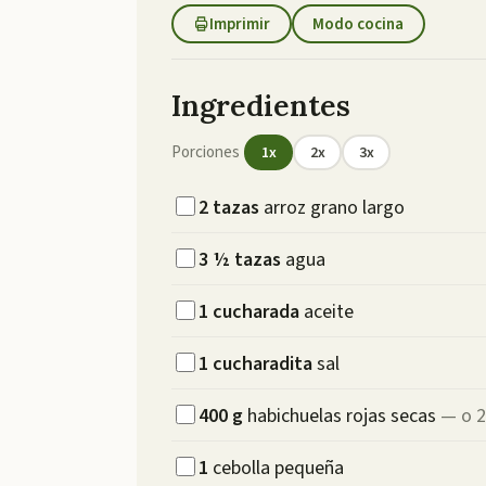
Imprimir
Modo cocina
Ingredientes
Porciones
1
x
2
x
3
x
2
tazas
arroz grano largo
3 ½
tazas
agua
1
cucharada
aceite
1
cucharadita
sal
400
g
habichuelas rojas secas
—
o 2
1
cebolla pequeña