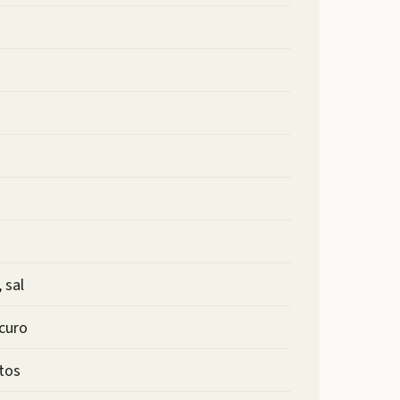
 sal
scuro
ntos