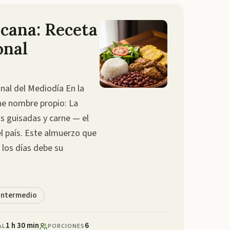
cana: Receta
onal
nal del Mediodía En la
ne nombre propio: La
as guisadas y carne — el
el país. Este almuerzo que
los días debe su
Intermedio
1 h 30 min
6
AL
PORCIONES