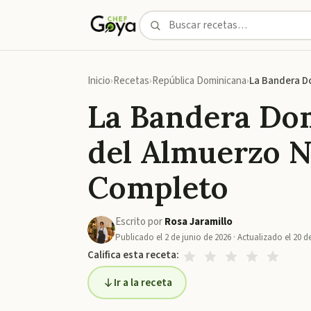
Inicio
Recetas
República Dominicana
La Bandera D
La Bandera Dom
del Almuerzo N
Completo
Escrito por
Rosa Jaramillo
Publicado el
2 de junio de 2026
· Actualizado el
20 de
Califica esta receta:
Ir a la receta