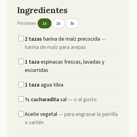
Ingredientes
Porciones
1
x
2
x
3
x
2
tazas
harina de maíz precocida
—
harina de maíz para arepas
1
taza
espinacas frescas, lavadas y
escurridas
1
taza
agua tibia
½
cucharadita
sal
—
o al gusto
Aceite vegetal
—
para engrasar la parrilla
o sartén