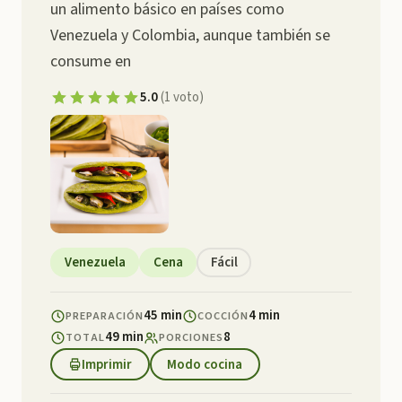
un alimento básico en países como
Venezuela y Colombia, aunque también se
consume en
5.0
(
1
voto
)
Venezuela
Cena
Fácil
45 min
4 min
PREPARACIÓN
COCCIÓN
49 min
8
TOTAL
PORCIONES
Imprimir
Modo cocina